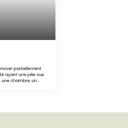
énover partiellement
é ayant une jolie vue
, une chambre, un
 une cave