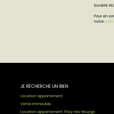
Société Wor
Pour en sav
notre
polit
JE RECHERCHE UN BIEN
Location appartement
Vente immeuble
Location appartement Thizy-les-Bourgs