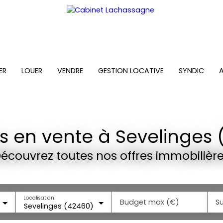
ER
LOUER
VENDRE
GESTION LOCATIVE
SYNDIC
s en vente à Sevelinges 
écouvrez toutes nos offres immobilièr
Localisation
Budget max (€)
S
Sevelinges (42460)