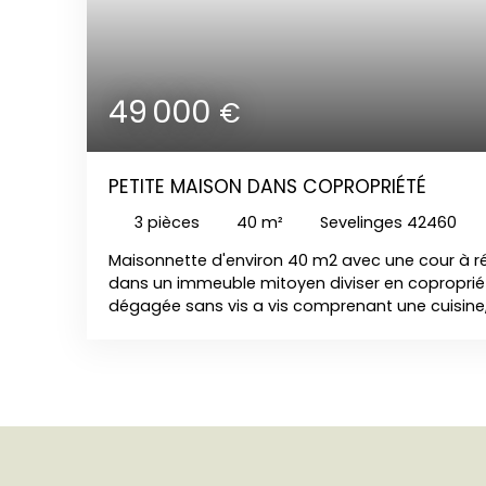
49 000
€
PETITE MAISON DANS COPROPRIÉTÉ
3
pièces
40
m²
Sevelinges 42460
Maisonnette d'environ 40 m2 avec une cour à r
dans un immeuble mitoyen diviser en copropriét
dégagée sans vis a vis comprenant une cuisine
salon, une salle d'eau avec WC, une buanderie,