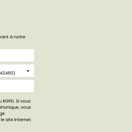
vant à notre
(42460)
 RGPD. Si vous
éphonique, vous
age
e site Internet