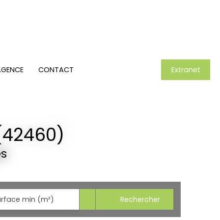
AGENCE
CONTACT
Extranet
(42460)
es
Rechercher
urface min (m²)