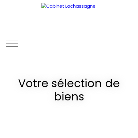
Votre sélection de
ACCUEIL
ACHETER
LOUER
VENDRE
GESTION LOCA
biens
Extranet