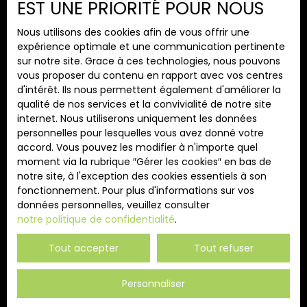
EST UNE PRIORITÉ POUR NOUS
Mentions légales
Nous utilisons des cookies afin de vous offrir une
Politique de confidentialité
expérience optimale et une communication pertinente
Plan du site
sur notre site. Grace à ces technologies, nous pouvons
vous proposer du contenu en rapport avec vos centres
Gérer les cookies
d'intérêt. Ils nous permettent également d'améliorer la
Propulsé par
qualité de nos services et la convivialité de notre site
internet. Nous utiliserons uniquement les données
personnelles pour lesquelles vous avez donné votre
accord. Vous pouvez les modifier à n'importe quel
moment via la rubrique ″Gérer les cookies″ en bas de
notre site, à l'exception des cookies essentiels à son
+33 4 74 89 72 12
fonctionnement. Pour plus d'informations sur vos
données personnelles, veuillez consulter
notre politique de confidentialité
.
261 Rue Georges Clemenceau
Tout accepter
Tout refuser
69470 Cours
Personnaliser