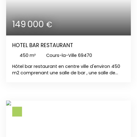
149 000
€
HOTEL BAR RESTAURANT
450
m²
Cours-la-Ville 69470
Hôtel bar restaurant en centre ville d'environ 450
m2 comprenant une salle de bar , une salle de
restaurant, une cuisine non équipée . Au 1er étage
un appartement de fonction de 50 m2 , trois
chambres avec salle de bains et WC . Au 2ème
étage cinq chambres avec salle de bains et WC.
Au 3ème étage un plateau de 100 m2 . Une salle
de réception Parkings à proximité de
l'établissement