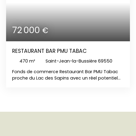
72 000
€
RESTAURANT BAR PMU TABAC
470
m²
Saint-Jean-la-Bussière 69550
Fonds de commerce Restaurant Bar PMU Tabac
proche du Lac des Sapins avec un réel potentiel
d'activité comprenant au RDC une salle de bar, un
comptoir de vente, une cuisine professionnelle
équipée notamment d'un four à pizza, une grande
salle de restauration pouvant accueillir 60 pers et
une terrasse extérieure aménagée . Au 1er étage
deux chambres, une salle d'eau, un WC. Au 2ème
étage deux chambres. Au sous-sol des caves.