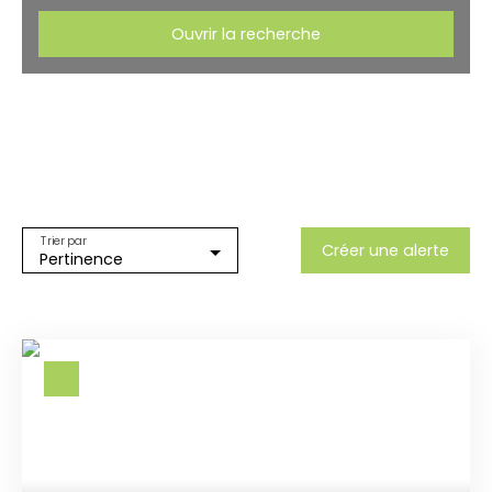
Ouvrir la recherche
Type d'offre
Vente
Type de bien
Fonds de commerce
Activités
Trier par
Créer une alerte
Localisation
Pertinence
Budget max (€)
Rechercher