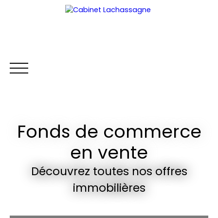
Fonds de commerce
ACCUEIL
ACHETER
LOUER
VENDRE
GESTION LOCA
en vente
Extranet
Découvrez toutes nos offres
immobilières