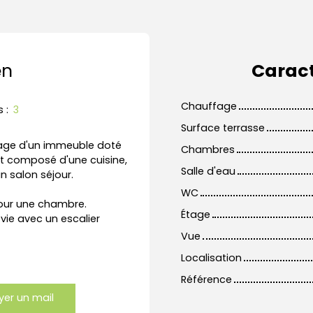
en
Caract
Chauffage
s
:
3
Surface terrasse
tage d'un immeuble doté
Chambres
st composé d'une cuisine,
Salle d'eau
n salon séjour.
WC
pour une chambre.
Étage
vie avec un escalier
Vue
Localisation
Référence
yer un mail