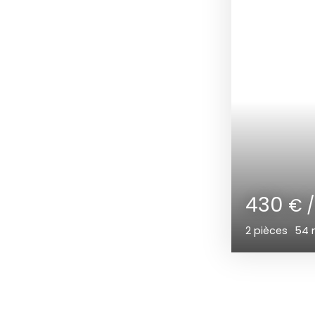
310 0
4
pièces
8