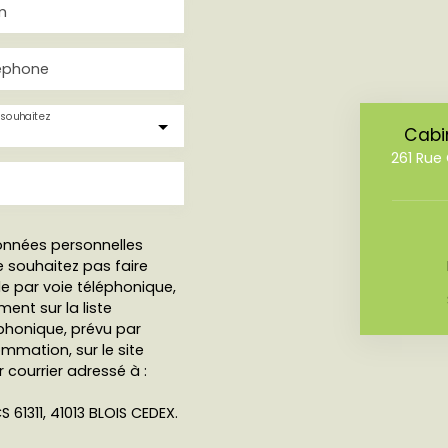
m
éphone
souhaitez
Cabi
261 Ru
onnées personnelles
 souhaitez pas faire
e par voie téléphonique,
ent sur la liste
honique, prévu par
ommation, sur le site
 courrier adressé à :
S 61311, 41013 BLOIS CEDEX.