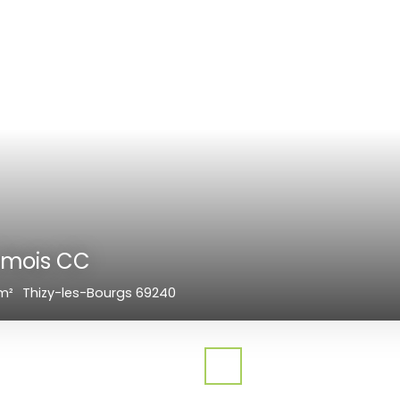
00
€
7
m²
Meyzieu 69330