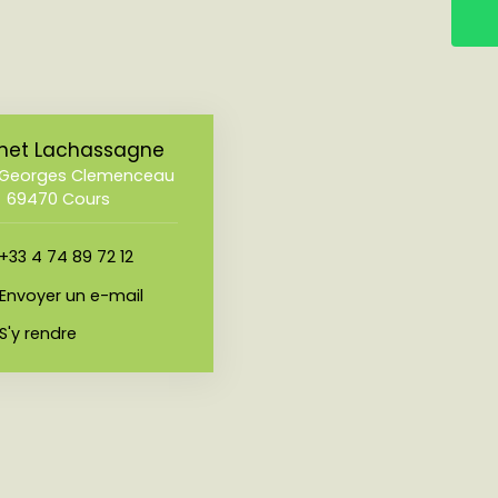
net Lachassagne
e Georges Clemenceau
69470 Cours
+33 4 74 89 72 12
Envoyer un e-mail
S'y rendre