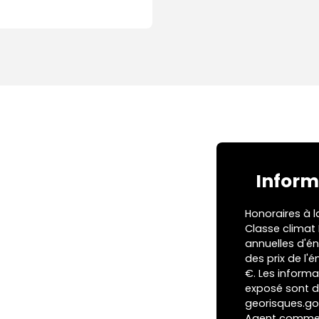
Inform
Honoraires à l
Classe clima
annuelles d'én
des prix de l'
€. Les informa
exposé sont di
georisques.gou
Agent commerci