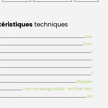
éristiques
techniques
Gaz
13
m²
1
1
1
2
Dégagée
Thizy-les-Bourgs 69240 - SECTEUR THIZY
461