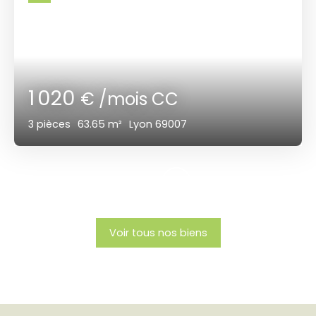
1 020
€ /mois CC
3
pièces
63.65
m²
Lyon 69007
Voir tous nos biens