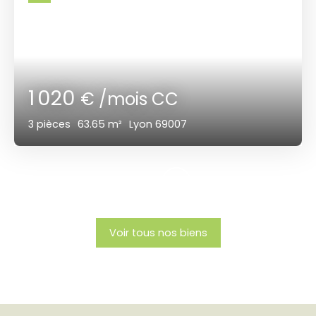
1 020
€ /mois CC
3
pièces
63.65
m²
Lyon 69007
Voir tous nos biens