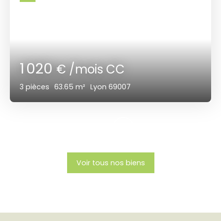
1 020
€ /mois CC
3
pièces
63.65
m²
Lyon 69007
Voir tous nos biens