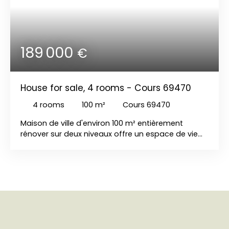
garage indépendant de 60m2
189 000
€
House for sale, 4 rooms - Cours 69470
4
rooms
100
m²
Cours 69470
Maison de ville d'environ 100 m² entièrement
rénover sur deux niveaux offre un espace de vie
lumineux composée d'un vaste séjour de 55 m²
avec sa loggia, une cuisine équipée moderne et
pratique, deux chambres, une salle d'eau, un WC.
Un accès depuis l'intérieur mène à une terrasse de
26 m². La maison dispose d'un garage , une
buanderie, une chaufferie une cave . A proximité
de nombreuses commodités pour faciliter le
quotidien.