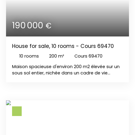
commerces et des transports en commun.
190 000
€
House for sale, 10 rooms - Cours 69470
10
rooms
200
m²
Cours 69470
Maison spacieuse d'environ 200 m2 élevée sur un
sous sol entier, nichée dans un cadre de vie
privilégié , proche du centre ville, des écoles et de
toutes commodités comprenant au 1er étage un
hall d'entrée, une cuisine, un salon séjour donnant
sur une véranda, 3 chambres, une salle d'eau, un
WC. Au 2ème étage des combles aménagées
avec 3 chambres, une petite salle d'eau avec WC,
un grenier. Au RDC , un garage, une cave, une
chaufferie, une salle de jeux, une salle d'eau, un
WC. Le tout sur un terrain plat de 1140 m2 avec un