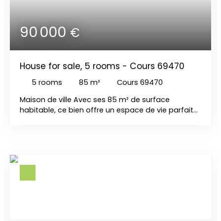
90 000
€
House for sale, 5 rooms - Cours 69470
5
rooms
85
m²
Cours 69470
Maison de ville Avec ses 85 m² de surface
habitable, ce bien offre un espace de vie parfait
pour une famille . Au rez-de-chaussée, une
cuisine, un séjour, une salle de bains, un WC. À
l'étage, trois chambres , un WC, des combles. Le
terrain de 604 m² est un véritable atout, offrant un
espace vert Cette maison qui est actuellement
libre et prête à accueillir de nouveaux propriétaires
nécessite une rénovation partielleÀ proximité,
vous trouverez plusieurs commodités pratiques
pour faciliter votre quotidien. En quelques minutes,
vous pouvez accéder à des écoles, des