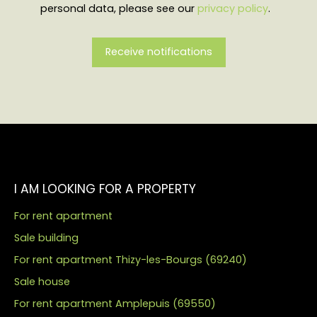
personal data, please see our
privacy policy
.
Receive notifications
I AM LOOKING FOR A PROPERTY
For rent apartment
Sale building
For rent apartment Thizy-les-Bourgs (69240)
Sale house
For rent apartment Amplepuis (69550)