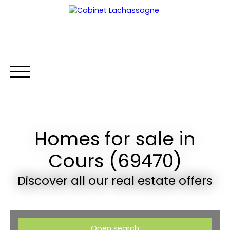
Homes for sale in
HOME
BUY
RENT
WHY CHOOSE US?
RENTAL MA
Cours (69470)
Extranet
Discover all our real estate offers
Open search