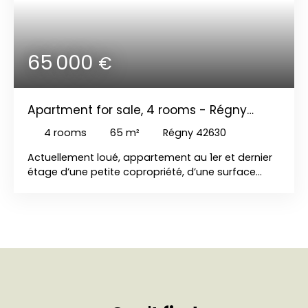
65 000
€
Apartment for sale, 4 rooms - Régny
42630
4
rooms
65
m²
Régny 42630
Actuellement loué, appartement au 1er et dernier
étage d’une petite copropriété, d’une surface
habitable de 65 m² environ, comprenant une salle
à manger avec coin cuisine, salon, deux
chambres, salle d’eau, chauffage individuel gaz
de ville, comprenant également une cave et un
garage, et un petit jardin non attenant,