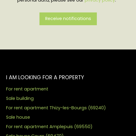
Receive notifications
I AM LOOKING FOR A PROPERTY
For rent apartment
Sale building
For rent apartment Thizy-les-Bourgs (69240)
Sale house
For rent apartment Amplepuis (69550)
Sale house Cours (69470)