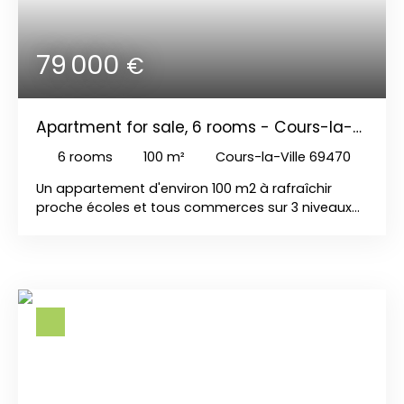
79 000
€
Apartment for sale, 6 rooms - Cours-la-
Ville 69470
6
rooms
100
m²
Cours-la-Ville 69470
Un appartement d'environ 100 m2 à rafraîchir
proche écoles et tous commerces sur 3 niveaux
comprenant au RDC un garage avec une
mezzanine. Au 1er étage une cuisine équipée
ouverte sur séjour, un salon, une salle de bains
avec WC. Au 2ème étage deux grandes
chambres, un bureau. Au 3ème étage une
chambre.