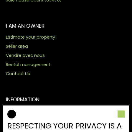
I AM AN OWNER
Estimate your property
Seller area
Vendre avec nous
Rental management
Contact Us
INFORMATION
Our fees
Legal
RESPECTING YOUR PRIVACY IS A
Privacy Policy