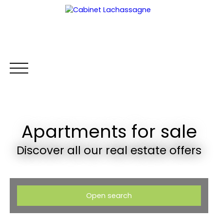
Apartments for sale
HOME
BUY
RENT
WHY CHOOSE US?
RENTAL MA
Discover all our real estate offers
Extranet
Open search